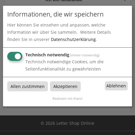
Informationen, die wir speichern
Ich bin bereits Kunde
Hier können Sie einsehen und anpassen, welche
Information wir über Sie sammeln.
Weitere Details
Einloggen mit Ihrer E-Mail-Adresse und Ihrem Passwort
finden Sie in unserer
Datenschutzerklärung
.
Technisch notwendig
(immer notwendig)
Technisch notwendige Cookies, um die
Seitenfunktionalität zu gewährleisten
Passwort vergessen?
Ablehnen
Allen zustimmen
Akzeptieren
Anmelden
Realisiert mit Klaro!
© 2026 Letter Shop Online