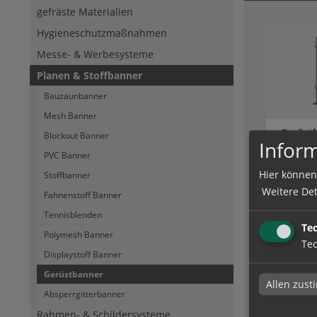
gefräste Materialien
Hygieneschutzmaßnahmen
Messe- & Werbesysteme
Planen & Stoffbanner
Bauzaunbanner
Mesh Banner
Gerüstb
Blockout Banner
Inform
cm | ei
PVC Banner
Hier können
Stoffbanner
Weitere Det
Fahnenstoff Banner
zum Artik
Tennisblenden
Te
Polymesh Banner
Tec
Displaystoff Banner
Gerüstbanner
Allen zus
Absperrgitterbanner
Rahmen- & Schildersysteme