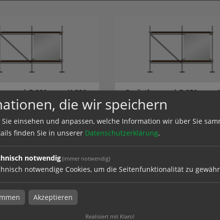
anner | B 200 cm x H 206
Gerüstbanner | B 250 cm x 
ationen, die wir speichern
nseitig bedruckt
cm | einseitig bedruckt
 Sie einsehen und anpassen, welche Information wir über Sie sam
ails finden Sie in unserer
Datenschutzerklärung
.
el
zum Artikel
chnisch notwendig
(immer notwendig)
hnisch notwendige Cookies, um die Seitenfunktionalität zu gewähr
timmen
Akzeptieren
Realisiert mit Klaro!