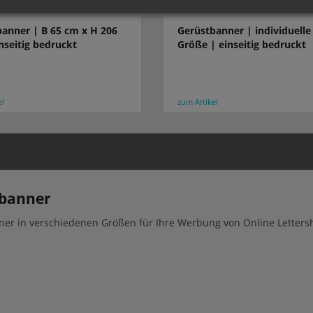
anner | B 65 cm x H 206
Gerüstbanner | individuelle
nseitig bedruckt
Größe | einseitig bedruckt
el
zum Artikel
banner
er in verschiedenen Größen für Ihre Werbung von Online Letters