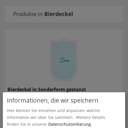
Produkte in
Bierdeckel
Bierdeckel in Sonderform gestanzt
Informationen, die wir speichern
zum Artikel
Hier können Sie einsehen und anpassen, welche
Information wir über Sie sammeln.
Weitere Details
finden Sie in unserer
Datenschutzerklärung
.