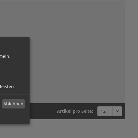
meln.
leisten
Ablehnen
Artikel pro Seite: