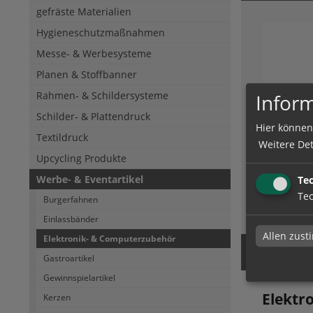
gefräste Materialien
Hygieneschutzmaßnahmen
Messe- & Werbesysteme
Planen & Stoffbanner
Rahmen- & Schildersysteme
Inform
Schilder- & Plattendruck
Hier können
Mouse
Textildruck
Weitere Det
Upcycling Produkte
Werbe- & Eventartikel
Te
Tec
Burgerfahnen
zum Artik
Einlassbänder
Allen zus
Elektronik- & Computerzubehör
Gastroartikel
Gewinnspielartikel
Elektr
Kerzen