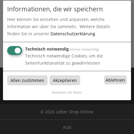
Informationen, die wir speichern
Hier können Sie einsehen und anpassen, welche
Information wir über Sie sammeln.
Weitere Details
finden Sie in unserer
Datenschutzerklärung
.
Sonnenschirme
Sonnenschirme bei Online Lettershop Dresden in Sachsen
Technisch notwendig
(immer notwendig)
Technisch notwendige Cookies, um die
Seitenfunktionalität zu gewährleisten
Zahlen Sie mit:
Ablehnen
Allen zustimmen
Akzeptieren
Realisiert mit Klaro!
Wir versenden mit:
© 2026 Letter Shop Online
AGB