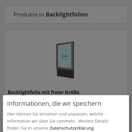
Produkte in
Backlightfolien
Backlightfolie mit freier Größe
Informationen, die wir speichern
zum Artikel
Hier können Sie einsehen und anpassen, welche
Information wir über Sie sammeln.
Weitere Details
finden Sie in unserer
Datenschutzerklärung
.