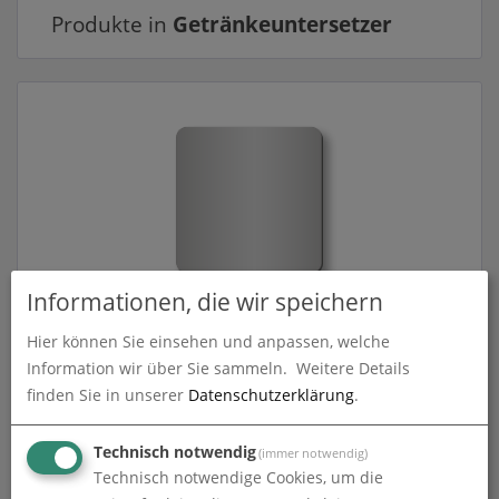
Produkte in
Getränkeuntersetzer
Informationen, die wir speichern
Getränkeuntersetzer aus Airlaid | 9 cm x 9 cm
eckig | einseitig bedruckt
Hier können Sie einsehen und anpassen, welche
zum Artikel
Information wir über Sie sammeln.
Weitere Details
finden Sie in unserer
Datenschutzerklärung
.
Technisch notwendig
(immer notwendig)
Technisch notwendige Cookies, um die