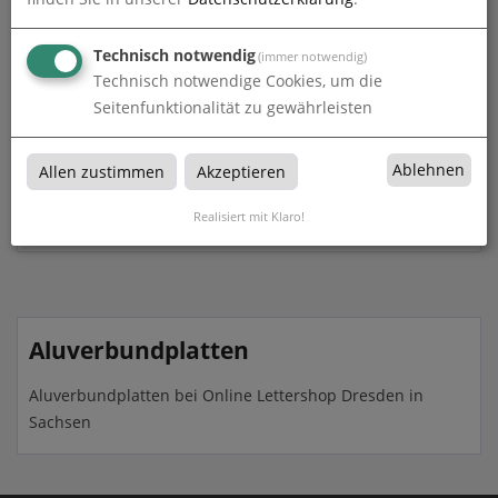
Technisch notwendig
(immer notwendig)
Technisch notwendige Cookies, um die
Seitenfunktionalität zu gewährleisten
Ablehnen
Allen zustimmen
Akzeptieren
Aluverbundplatte 6 mm
Realisiert mit Klaro!
zum Artikel
Aluverbundplatten
Aluverbundplatten bei Online Lettershop Dresden in
Sachsen