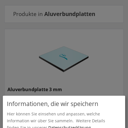
Produkte in
Aluverbundplatten
Aluverbundplatte 3 mm
zum Artikel
Informationen, die wir speichern
Hier können Sie einsehen und anpassen, welche
Information wir über Sie sammeln.
Weitere Details
finden Sie in unserer
Datenschutzerklärung
.