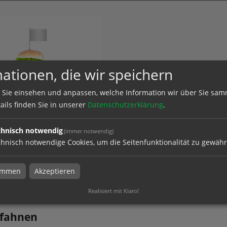
ationen, die wir speichern
 Sie einsehen und anpassen, welche Information wir über Sie sam
ahnen | ca. 15 cm |
ails finden Sie in unserer
Datenschutzerklärung
.
tig bedruckt
chnisch notwendig
(immer notwendig)
hnisch notwendige Cookies, um die Seitenfunktionalität zu gewähr
el
timmen
Akzeptieren
Realisiert mit Klaro!
rfahnen