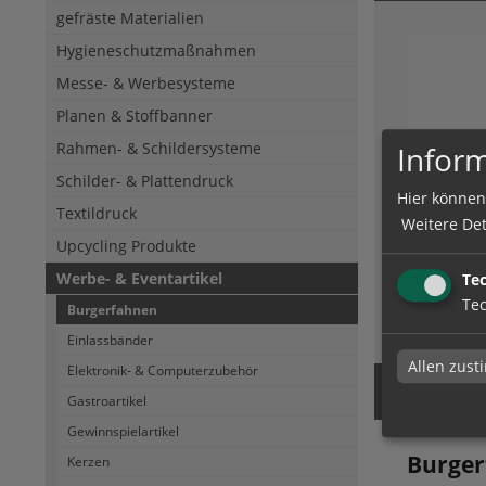
gefräste Materialien
Hygieneschutzmaßnahmen
Messe- & Werbesysteme
Planen & Stoffbanner
Rahmen- & Schildersysteme
Inform
Schilder- & Plattendruck
Hier können
Burgerf
Textildruck
Weitere Det
beidsei
Upcycling Produkte
Werbe- & Eventartikel
Te
Tec
Burgerfahnen
zum Artik
Einlassbänder
Allen zus
Elektronik- & Computerzubehör
Gastroartikel
Gewinnspielartikel
Burge
Kerzen