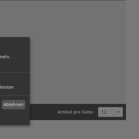
meln.
leisten
Ablehnen
Artikel pro Seite: