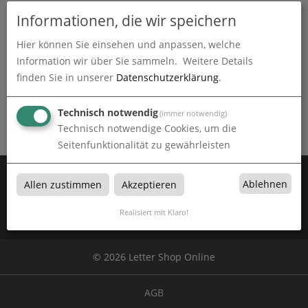
Informationen, die wir speichern
Hier können Sie einsehen und anpassen, welche
Information wir über Sie sammeln.
Weitere Details
finden Sie in unserer
Datenschutzerklärung
.
ChromaLuxe
ChromaLuxe von Online Lettershop Dresden in Sachsen
Technisch notwendig
(immer notwendig)
Technisch notwendige Cookies, um die
Seitenfunktionalität zu gewährleisten
Zahlen Sie mit:
Ablehnen
Allen zustimmen
Akzeptieren
Realisiert mit Klaro!
Wir versenden mit:
© 2026 Letter Shop Online
AGB