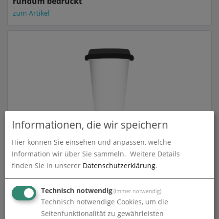
rundum bedruckt
zum Artikel
Informationen, die wir speichern
Pappbecher to Go BIO | 220 ml einwandig |
Hier können Sie einsehen und anpassen, welche
rundum bedruckt
Information wir über Sie sammeln.
Weitere Details
zum Artikel
finden Sie in unserer
Datenschutzerklärung
.
Technisch notwendig
(immer notwendig)
Technisch notwendige Cookies, um die
Seitenfunktionalität zu gewährleisten