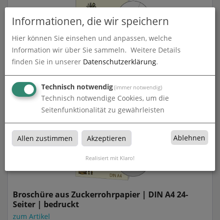
Informationen, die wir speichern
Hier können Sie einsehen und anpassen, welche
Information wir über Sie sammeln.
Weitere Details
Broschüre aus Zuckerrohrpapier | DIN A4 20-
Seiter | bedruckt
finden Sie in unserer
Datenschutzerklärung
.
zum Artikel
Technisch notwendig
(immer notwendig)
Technisch notwendige Cookies, um die
Seitenfunktionalität zu gewährleisten
Ablehnen
Allen zustimmen
Akzeptieren
Realisiert mit Klaro!
Broschüre aus Zuckerrohrpapier | DIN A4 24-
Seiter | bedruckt
zum Artikel