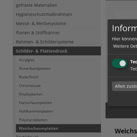
gefräste Materialien
Hygieneschutzmaßnahmen
Messe- & Werbesysteme
Inform
Planen & Stoffbanner
Hier können
Rahmen- & Schildersysteme
Weitere Det
Schilder- & Plattendruck
Weichs
Acrylglas
Te
Tec
Aluverbundplatten
Butlerfinish
ChromaLuxe
Allen zus
zum Artik
Displaykarton
Hartschaumplatten
Hohlkammerplatten
Polystyrolplatten
Weichschaumplatten
Weich