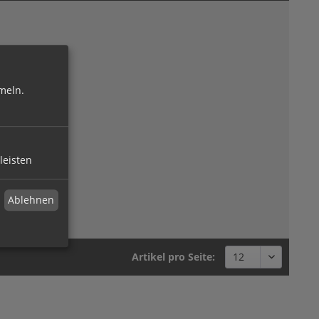
meln.
leisten
Ablehnen
Artikel pro Seite: