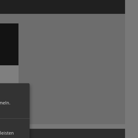
n in
meln.
leisten