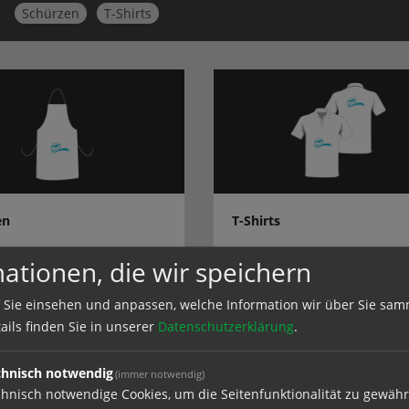
Schürzen
T-Shirts
en
T-Shirts
ationen, die wir speichern
bei Online Lettershop Dresden in
T-Shirts bei Online Lettershop Dresde
Sachsen
 Sie einsehen und anpassen, welche Information wir über Sie sam
ails finden Sie in unserer
Datenschutzerklärung
.
chnisch notwendig
(immer notwendig)
hnisch notwendige Cookies, um die Seitenfunktionalität zu gewähr
e in
Textildruck