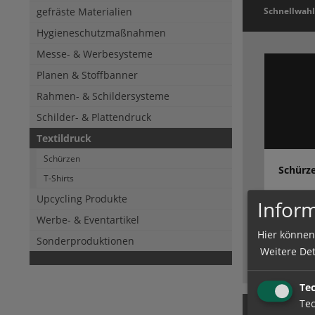
gefräste Materialien
Schnellwahl
Hygieneschutzmaßnahmen
Messe- & Werbesysteme
Planen & Stoffbanner
Rahmen- & Schildersysteme
Schilder- & Plattendruck
Textildruck
Schürzen
Schürz
T-Shirts
Upcycling Produkte
Inform
Schürzen 
Sachsen
Werbe- & Eventartikel
Hier können
Sonderproduktionen
Weitere Det
Te
Tec
Produkt