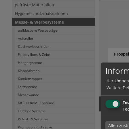
gefräste Materialien
Hygieneschutzmaßnahmen
Messe- & Werbesysteme
aufblasbare Werbeträger
Aufsteller
Dachwerbeschilder
Prospek
Faltpavillons & Zelte
Hängesysteme
Inform
Klapprahmen
Kundenstopper
Hier können
zum Artik
Leitsysteme
Weitere Det
Messewände
Te
MULTIFRAME Systeme
Tec
Outdoor Systeme
PENGUIN Systeme
Prospe
Allen zus
Promotion Rucksäcke