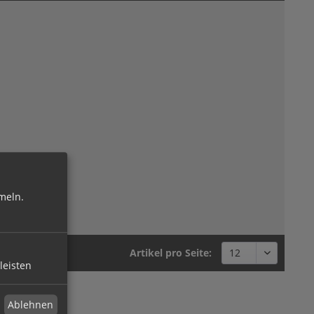
meln.
Artikel pro Seite:
leisten
Ablehnen